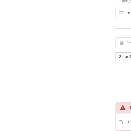
If ticked
Gerar 
Te
Eu 