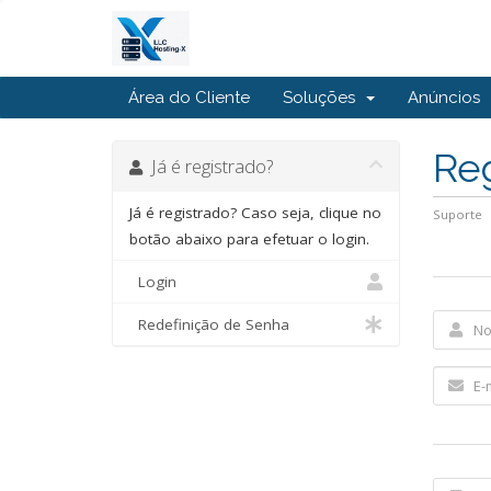
Área do Cliente
Soluções
Anúncios
Re
Já é registrado?
Já é registrado? Caso seja, clique no
Suporte
botão abaixo para efetuar o login.
Login
Redefinição de Senha