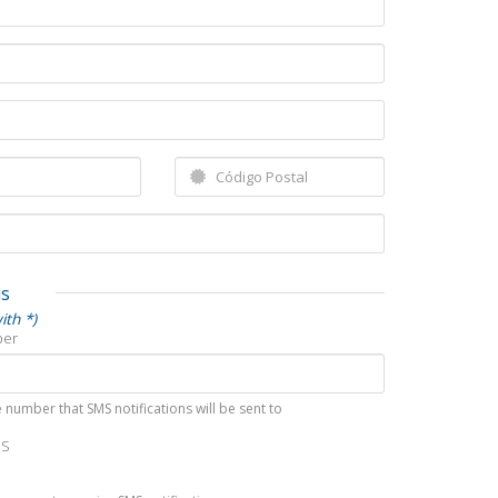
is
ith *)
ber
 number that SMS notifications will be sent to
MS