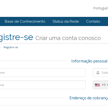
Portugu
Base de Conhecimento
Status da Rede
Contato
gistre-se
Criar uma conta conosco
Registre-se
Informação pessoal
+1
Endereço de cobranç