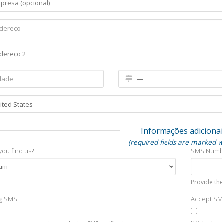
Informações adiciona
(required fields are marked w
you find us?
SMS Num
Provide the
ng SMS
Accept S