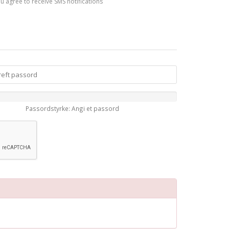
you agree to receive SMS notifications
Passordstyrke: Angi et passord