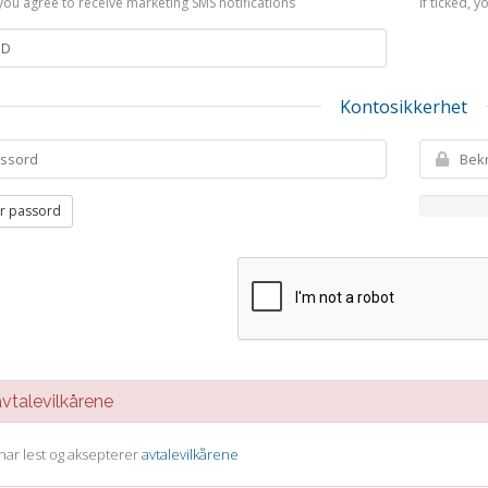
, you agree to receive marketing SMS notifications
If ticked, 
Kontosikkerhet
r passord
talevilkårene
 har lest og aksepterer
avtalevilkårene