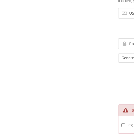
If ticked
Genere
av
Jeg