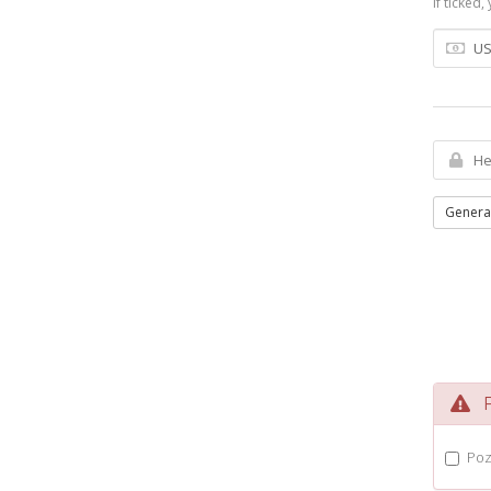
If ticked
Genera
Po
Poz