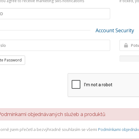
, you agree to receive marketing SMS notifications
If ticked, 
Account Security
te Password
dmínkami objednávaných služeb a produktů
orně jsem přečetl a bezvýhradně souhlasím se všemi
Podmínkami objednáva