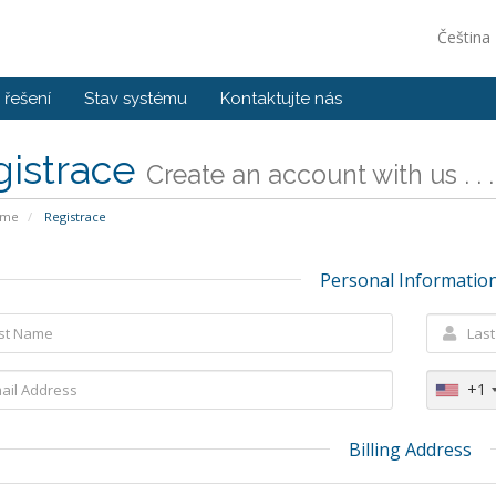
Čeština
řešení
Stav systému
Kontaktujte nás
gistrace
Create an account with us . . .
ome
Registrace
Personal Informatio
+1
Billing Address