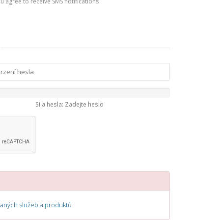
you agree to receive SMS notifications
Síla hesla: Zadejte heslo
ných služeb a produktů