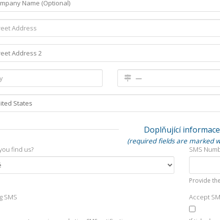
Doplňující informace
(required fields are marked w
you find us?
SMS Num
Provide the
ng SMS
Accept S