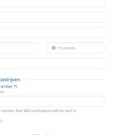
 bedrijven
rd met *)
ber
 number that SMS notifications will be sent to
MS