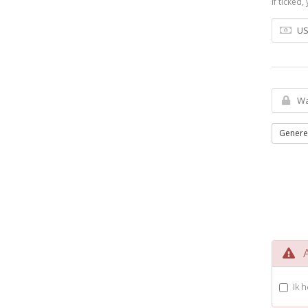
If ticked
Genere
Al
Ik 