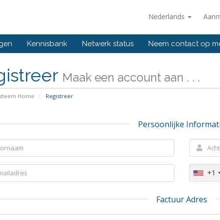
Nederlands
Aanm
ngen
Kennisbank
Netwerk status
Neem contact op m
gistreer
Maak een account aan . . .
ysteem Home
Registreer
Persoonlijke Informat
+1
Factuur Adres