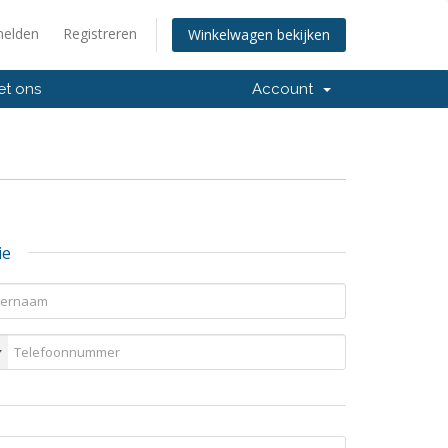
elden
Registreren
Winkelwagen bekijken
et ons
Account
ie