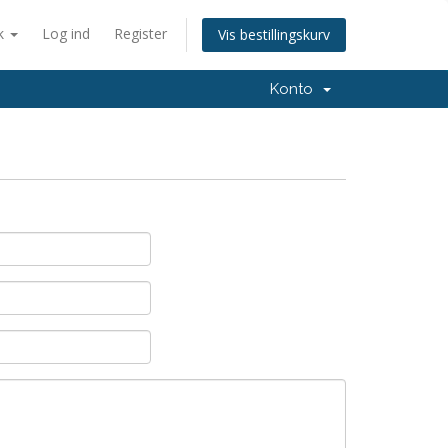
k
Log ind
Register
Vis bestillingskurv
Konto