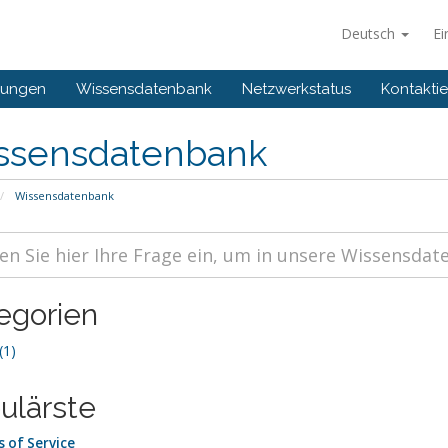
Deutsch
Ei
gungen
Wissensdatenbank
Netzwerkstatus
Kontaktie
ssensdatenbank
Wissensdatenbank
egorien
(1)
ulärste
 of Service