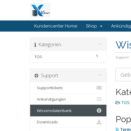
Kundencenter Home
Shop
Ankündi
Wi
Kategorien
1
TOS
Support
Support
Supporttickets
Kat
Ankündigungen
TOS 
Wissensdatenbank
Pop
Downloads
Terms