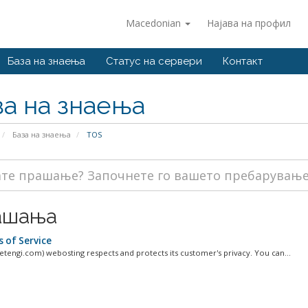
Macedonian
Најава на профил
База на знаења
Статус на сервери
Контакт
за на знаења
База на знаења
TOS
ашања
 of Service
netengi.com) webosting respects and protects its customer's privacy. You can...