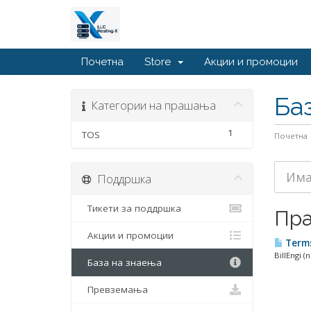
Почетна
Store
Акции и промоции
Ба
Категории на прашања
1
TOS
Почетна
Поддршка
Тикети за поддршка
Пр
Акции и промоции
Terms
BillEngi (
База на знаења
Превземања