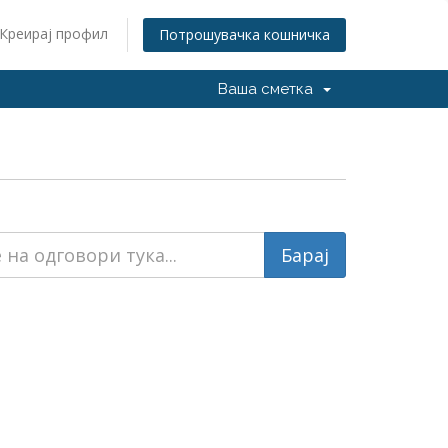
Креирај профил
Потрошувачка кошничка
Ваша сметка