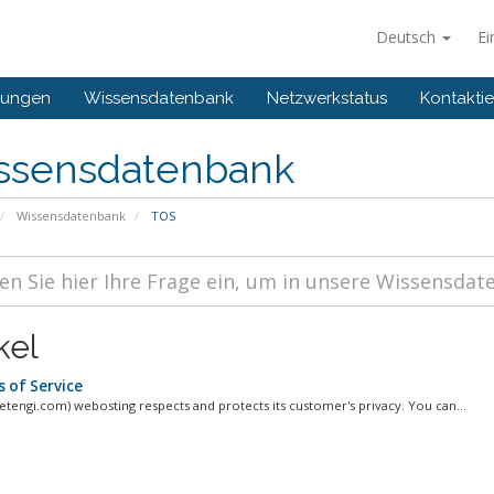
Deutsch
Ei
gungen
Wissensdatenbank
Netzwerkstatus
Kontaktie
ssensdatenbank
Wissensdatenbank
TOS
kel
 of Service
netengi.com) webosting respects and protects its customer's privacy. You can...