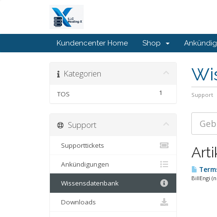
Kundencenter Home
Shop
Ankündi
Wi
Kategorien
1
TOS
Support
Support
Supporttickets
Arti
Ankündigungen
Terms
BillEngi (
Wissensdatenbank
Downloads