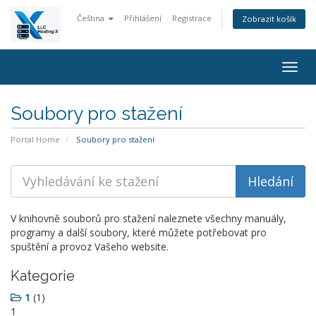
Čeština
Přihlášení
Registrace
Zobrazit košík
Togg
navig
Soubory pro stažení
Portal Home
Soubory pro stažení
V knihovně souborů pro stažení naleznete všechny manuály,
programy a další soubory, které můžete potřebovat pro
spuštění a provoz Vašeho website.
Kategorie
1
(1)
1