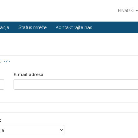
Hrvatski
anja
Status mreže
Kontaktirajte nas
ji upit
E-mail adresa
t