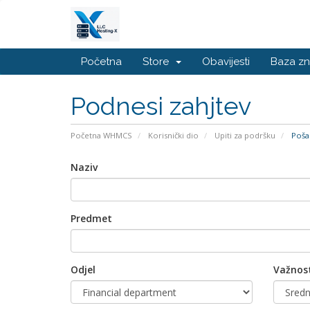
Početna
Store
Obavijesti
Baza zn
Podnesi zahjtev
Početna WHMCS
Korisnički dio
Upiti za podršku
Pošal
Naziv
Predmet
Odjel
Važnos