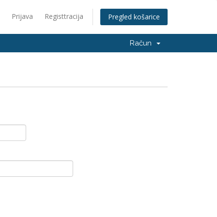
Prijava
Registtracija
Pregled košarice
Račun