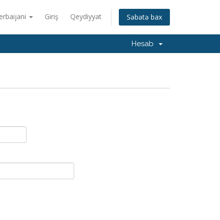
erbaijani
Giriş
Qeydiyyat
Səbətə bax
Hesab