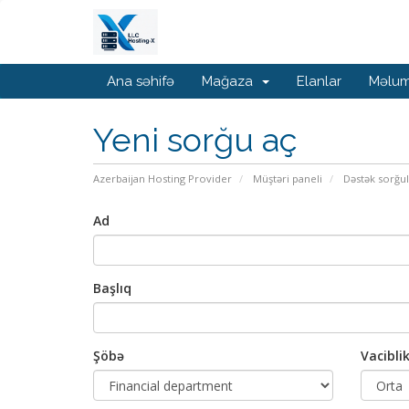
Ana səhifə
Mağaza
Elanlar
Məlum
Yeni sorğu aç
Azerbaijan Hosting Provider
Müştəri paneli
Dəstək sorğul
Ad
Başlıq
Şöbə
Vacibli