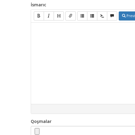
İsmarıc
Prev
Qoşmalar