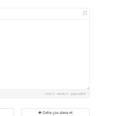
lines: 0 words: 0
qeyd edildi
Daha çox əlavə et