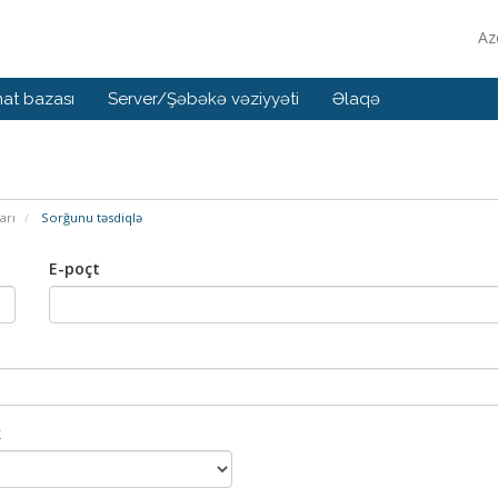
Az
at bazası
Server/Şəbəkə vəziyyəti
Əlaqə
arı
Sorğunu təsdiqlə
E-poçt
k