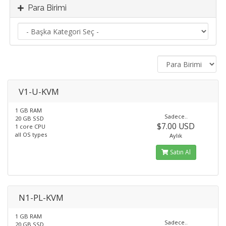
Para Birimi
V1-U-KVM
1 GB RAM
Sadece..
20 GB SSD
$7.00 USD
1 core CPU
all OS types
Aylık
Satın Al
N1-PL-KVM
1 GB RAM
Sadece..
20 GB SSD