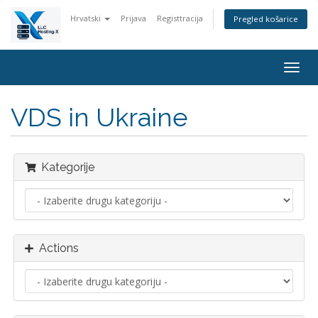
Hrvatski
Prijava
Registtracija
Pregled košarice
Togg
navig
VDS in Ukraine
Kategorije
Actions