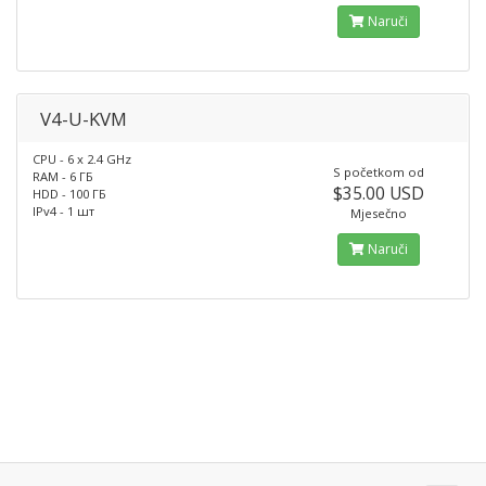
Naruči
V4-U-KVM
CPU - 6 x 2.4 GHz
S početkom od
RAM - 6 ГБ
$35.00 USD
HDD - 100 ГБ
IPv4 - 1 шт
Mjesečno
Naruči