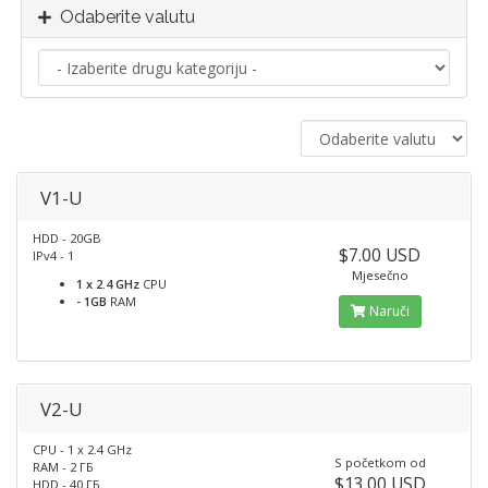
Odaberite valutu
V1-U
HDD - 20GB
$7.00 USD
IPv4 - 1
Mjesečno
1 x 2.4 GHz
CPU
- 1GB
RAM
Naruči
V2-U
CPU - 1 x 2.4 GHz
S početkom od
RAM - 2 ГБ
$13.00 USD
HDD - 40 ГБ