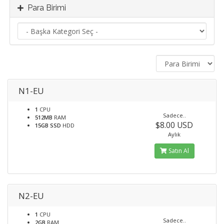
Para Birimi
N1-EU
1
CPU
Sadece..
512MB
RAM
$8.00 USD
15GB SSD
HDD
Aylık
Satın Al
N2-EU
1
CPU
Sadece..
2GB
RAM