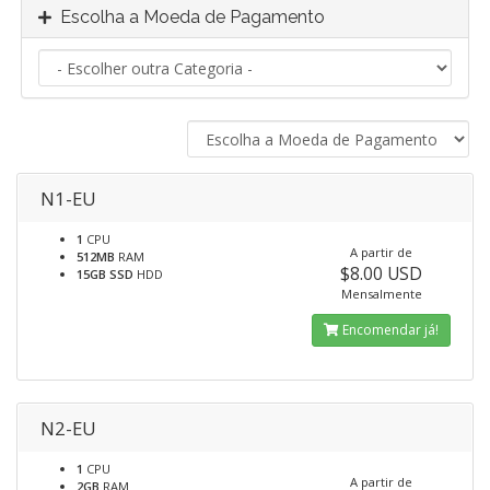
Escolha a Moeda de Pagamento
N1-EU
1
CPU
A partir de
512MB
RAM
$8.00 USD
15GB SSD
HDD
Mensalmente
Encomendar já!
N2-EU
1
CPU
A partir de
2GB
RAM