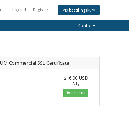
k
Log ind
Register
Vis bestillingskurv
Konto
UM Commercial SSL Certificate
$16.00 USD
Årlig
Bestil nu