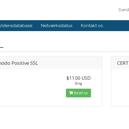
Dans
Vidensdatabase
Netværksstatus
Kontakt os
L
odo Positive SSL
CERT
$11.00 USD
Årlig
Bestil nu