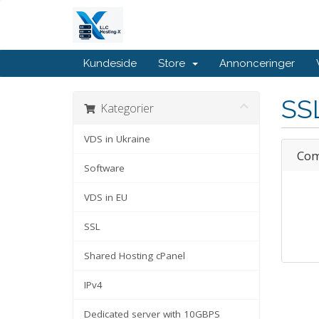
Kundeside
Store
Annonceringer
SS
Kategorier
VDS in Ukraine
Com
Software
VDS in EU
SSL
Shared Hosting cPanel
IPv4
Dedicated server with 10GBPS