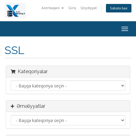
Azerbaijani
Giriş
Qeydiyyat
Səbətə bax
Naviq
keçid
SSL
Kateqoriyalar
Əməliyyatlar