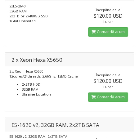
2xE5-2640
Începănd de la
32GB RAM
$120.00 USD
2x2TB or 2x480GB SSD
1Gbit Unlimited
Lunar
Comandă acum
2 x Xeon Hexa X5650
2 x Xeon Hexa X5650
Începănd de la
12cores/24threads, 2.66Ghz, 12MB Cache
$120.00 USD
2x2TB
HDD
Lunar
32GB
RAM
Ukraine
Location
Comandă acum
E5-1620 v2, 32GB RAM, 2x2TB SATA
E5-1620 v2, 32GB RAM, 2x2TB SATA