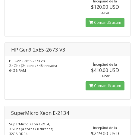
Începănd de la
$120.00 USD
Lunar
Comandă acum
HP Gen9 2xE5-2673 V3
HP Gen9 2xE5-2673 V3,
Începănd de la
2.4Ghz (24 cores / 48 threads)
$410.00 USD
64GB RAM
Lunar
Comandă acum
SuperMicro Xeon E-2134
SuperMicro Xeon E-2134,
Începănd de la
3.5Ghz (4 cores / 8 threads)
$219.00 USD
32GB DDR4