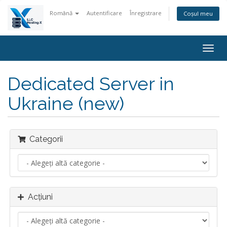
Română
Autentificare
Înregistrare
Coșul meu
Navi
Togg
Dedicated Server in
Ukraine (new)
Categorii
Acțiuni