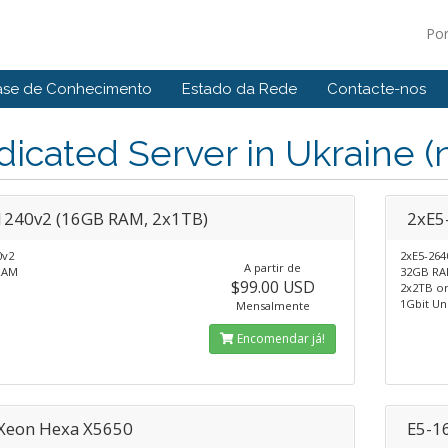
Po
ase de Conhecimento
Estado da Rede
Contacte-nos
icated Server in Ukraine (
1240v2 (16GB RAM, 2x1TB)
2xE5
0v2
2xE5-264
A partir de
RAM
32GB R
$99.00 USD
2x2TB o
1Gbit Un
Mensalmente
Encomendar já!
 Xeon Hexa X5650
E5-1