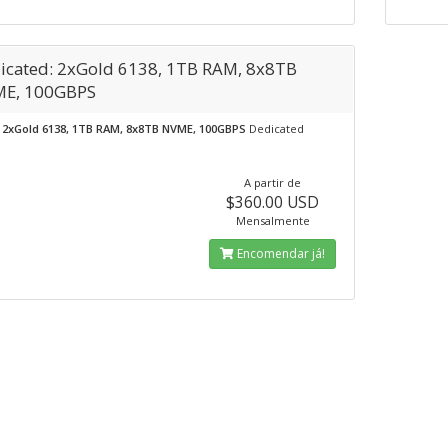
icated: 2xGold 6138, 1TB RAM, 8x8TB
E, 100GBPS
2xGold 6138, 1TB RAM, 8x8TB NVME, 100GBPS
Dedicated
A partir de
$360.00 USD
Mensalmente
Encomendar já!