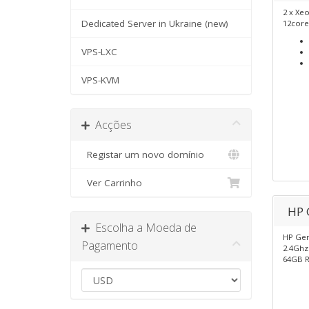
2 x Xe
Dedicated Server in Ukraine (new)
12core
VPS-LXC
VPS-KVM
Acções
Registar um novo domínio
Ver Carrinho
HP 
Escolha a Moeda de
HP Gen
Pagamento
2.4Ghz 
64GB 