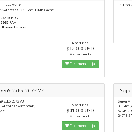
on Hexa X5650
E5-1620 
s/24threads, 2.66Ghz, 12MB Cache
2x2TB
HDD
32GB
RAM
Ukraine
Location
A partir de
$120.00 USD
Mensalmente
Encomendar já!
Gen9 2xE5-2673 V3
Supe
9 2xE5-2673 V3,
SuperMic
A partir de
(24 cores / 48 threads)
3.5Ghz (4
$410.00 USD
RAM
32GB DD
2x2TB S
Mensalmente
Encomendar já!