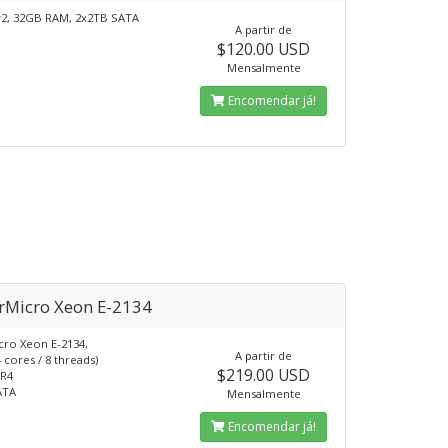
v2, 32GB RAM, 2x2TB SATA
A partir de
$120.00 USD
Mensalmente
Encomendar já!
rMicro Xeon E-2134
ro Xeon E-2134,
A partir de
 cores / 8 threads)
$219.00 USD
R4
ATA
Mensalmente
Encomendar já!