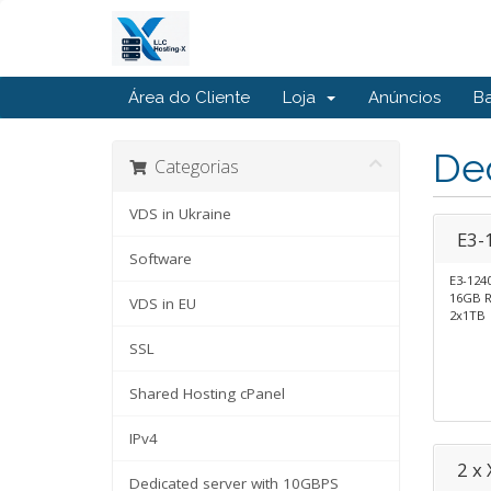
Área do Cliente
Loja
Anúncios
B
Ded
Categorias
VDS in Ukraine
E3-
Software
E3-124
16GB 
VDS in EU
2x1TB
SSL
Shared Hosting cPanel
IPv4
2 x
Dedicated server with 10GBPS