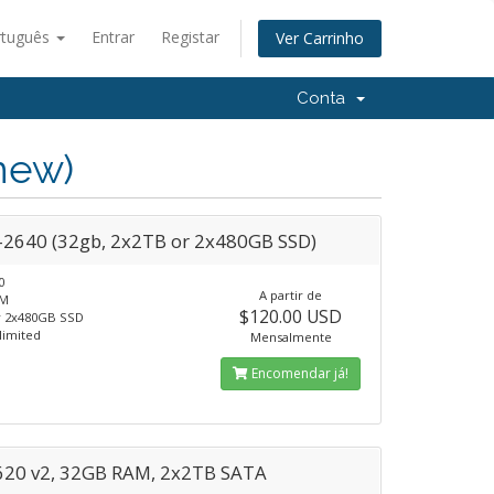
rtuguês
Entrar
Registar
Ver Carrinho
Conta
new)
-2640 (32gb, 2x2TB or 2x480GB SSD)
0
A partir de
AM
$120.00 USD
r 2x480GB SSD
limited
Mensalmente
Encomendar já!
620 v2, 32GB RAM, 2x2TB SATA