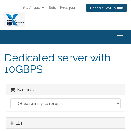
Українська
Вхід
Реєстрація
Переглянути кошик
Togg
navig
Dedicated server with
10GBPS
Категорії
Дії