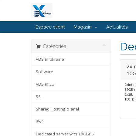
Espace client
Magasin
Actualités
De
Catégories
VDS in Ukraine
2xI
Software
10G
VDS in EU
2xIntel
32GB 
2x2tb -
SSL
100TB
Shared Hosting cPanel
IPv4
Dedicated server with 10GBPS