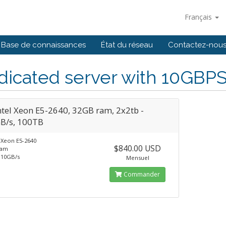
Français
Base de connaissances
État du réseau
Contactez-nou
dicated server with 10GBP
ntel Xeon E5-2640, 32GB ram, 2x2tb -
B/s, 100TB
 Xeon E5-2640
$840.00 USD
ram
 10GB/s
Mensuel
Commander