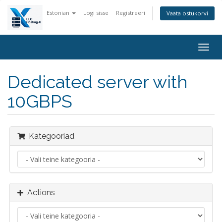
Estonian
Logi sisse
Registreeri
Vaata ostukorvi
Togg
navig
Dedicated server with
10GBPS
Kategooriad
Actions