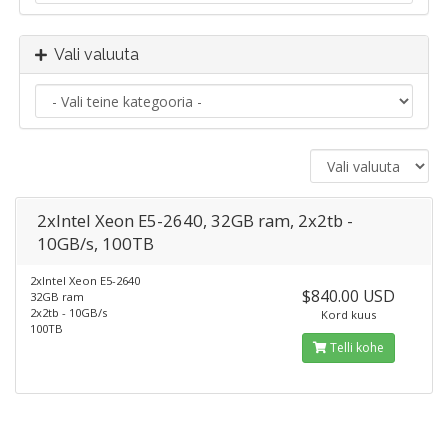
Vali valuuta
2xIntel Xeon E5-2640, 32GB ram, 2x2tb -
10GB/s, 100TB
2xIntel Xeon E5-2640
$840.00 USD
32GB ram
2x2tb - 10GB/s
Kord kuus
100TB
Telli kohe