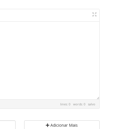
lines: 0 words: 0
salvo
Adicionar Mais