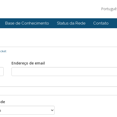
Portugu
Base de Conhecimento
Status da Rede
Contato
icket
Endereço de email
ade