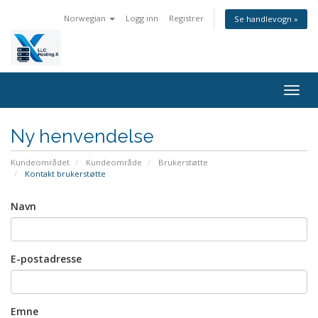
Norwegian
Logg inn
Registrer
Se handlevogn »
Bytt
navig
Ny henvendelse
Kundeområdet
Kundeområde
Brukerstøtte
Kontakt brukerstøtte
Navn
E-postadresse
Emne